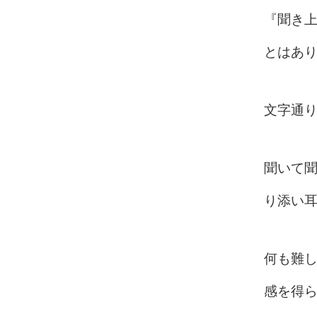
『聞き
とはあ
文字通
聞いて
り添い
何も難
感を得