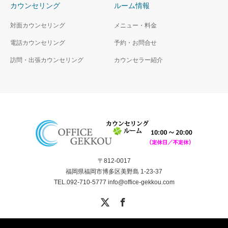
カウンセリング
ルーム情報
対面カウンセリング
メニュー・料金
電話カウンセリング
予約・お問合せ
訪問・出張カウンセリング
カウンセラー紹介
〒812-0017
福岡県福岡市博多区美野島 1-23-37
TEL.092-710-5777 info@office-gekkou.com
X
Facebook