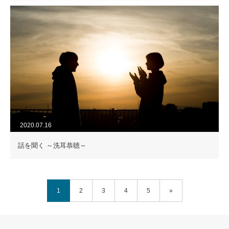
2020.07.16
話を聞く ～洗耳恭聴～
1
2
3
4
5
»