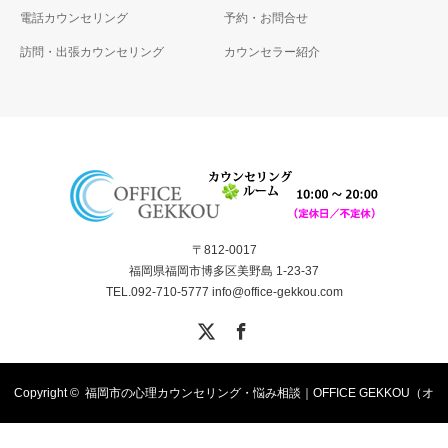
電話カウンセリング
予約・お問合せ
訪問・出張カウンセリング
カウンセラー紹介
〒812-0017
福岡県福岡市博多区美野島 1-23-37
TEL.092-710-5777 info@office-gekkou.com
X
Facebook
Copyright ©
福岡市の心理カウンセリング・悩み相談｜OFFICE GEKKOU（オ